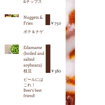
&チップス
Nuggets &
Fries
￥750
ポテ＆ナゲ
Edamame
(boiled and
salted
soybeans)
枝豆
￥380
ビールには
これ！
Beer’s best
friend!