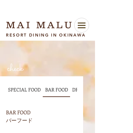
MAI MALU
RESORT DINING IN OKINAWA
check
SPECIAL FOOD
BAR FOOD
DRINKS & SWEETS
BAR FOOD
バーフード