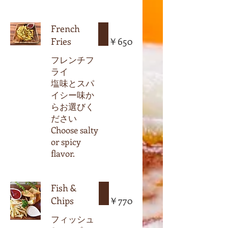
French
Fries
￥650
フレンチフ
ライ
塩味とスパ
イシー味か
らお選びく
ださい
Choose salty
or spicy
flavor.
Fish &
Chips
￥770
フィッシュ